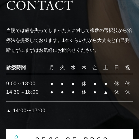
CONTACT
当院では歯を失ってしまった人に対して複数の選択肢から治
療法を提案しております。1本くらいだから大丈夫と自己判
断せずにまずはお気軽にお問合せください。
診療時間
月
火
水
木
金
土
日
祝
9:00～13:00
●
●
●
休
●
●
休
休
14:30～18:00
●
●
●
休
●
▲
休
休
▲
14:00〜17:00