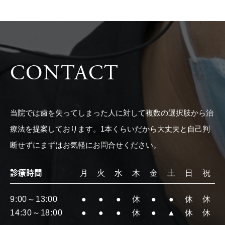
CONTACT
当院では歯を失ってしまった人に対して複数の選択肢から治
療法を提案しております。1本くらいだから大丈夫と自己判
断せずにまずはお気軽にお問合せください。
診療時間
月
火
水
木
金
土
日
祝
9:00～13:00
●
●
●
休
●
●
休
休
14:30～18:00
●
●
●
休
●
▲
休
休