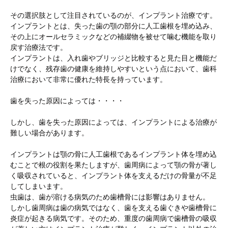
その選択肢として注目されているのが、インプラント治療です。
インプラントとは、失った歯の顎の部分に人工歯根を埋め込み、
その上にオールセラミックなどの補綴物を被せて噛む機能を取り
戻す治療法です。
インプラントは、入れ歯やブリッジと比較すると見た目と機能だ
けでなく、残存歯の健康を維持しやすいという点において、歯科
治療において非常に優れた特長を持っています。
歯を失った原因によっては・・・・
しかし、歯を失った原因によっては、インプラントによる治療が
難しい場合があります。
インプラントは顎の骨に人工歯根であるインプラント体を埋め込
むことで根の役割を果たしますが、歯周病によって顎の骨が著し
く吸収されていると、インプラント体を支えるだけの骨量が不足
してしまいます。
虫歯は、歯が溶ける病気のため歯槽骨には影響はありません。
しかし歯周病は歯の病気ではなく、歯を支える歯ぐきや歯槽骨に
炎症が起きる病気です。そのため、重度の歯周病で歯槽骨の吸収