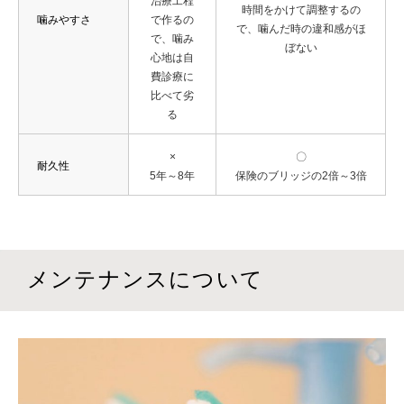
治療工程
時間をかけて調整するの
噛みやすさ
で作るの
で、噛んだ時の違和感がほ
で、噛み
ぼない
心地は自
費診療に
比べて劣
る
×
〇
耐久性
5年～8年
保険のブリッジの2倍～3倍
メンテナンスについて