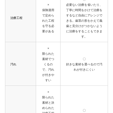
×
必要ない治療を省いたり、
保険適用
丁寧に時間をかけて治療を
で定めら
するなど自由にアレンジで
治療工程
れた工程
きる。歯茎の形をかえて義
を守る必
歯と見分けがつかないよう
要がある
に治療をすることもできま
す。
×
限られた
素材でつ
〇
汚れ
くるの
好きな素材を選べるので汚
で、汚れ
れが付きにくい
が付きや
すい
×
限られた
素材と決
められた
〇