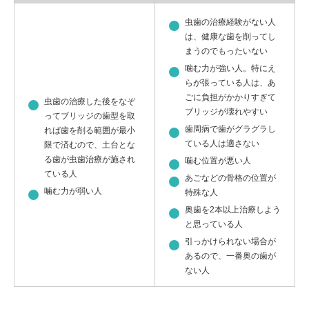
虫歯の治療経験がない人
は、健康な歯を削ってし
まうのでもったいない
噛む力が強い人。特にえ
らが張っている人は、あ
ごに負担がかかりすぎて
虫歯の治療した後をなぞ
ブリッジが壊れやすい
ってブリッジの歯型を取
歯周病で歯がグラグラし
れば歯を削る範囲が最小
ている人は適さない
限で済むので、土台とな
る歯が虫歯治療が施され
噛む位置が悪い人
ている人
あごなどの骨格の位置が
噛む力が弱い人
特殊な人
奥歯を2本以上治療しよう
と思っている人
引っかけられない場合が
あるので、一番奥の歯が
ない人